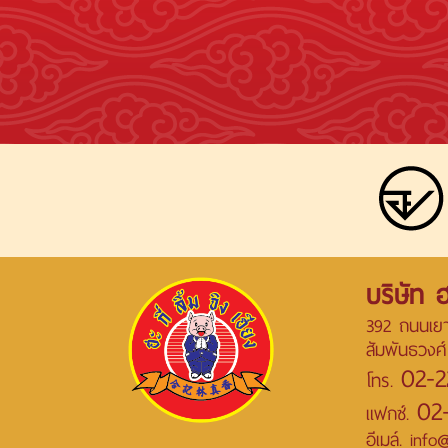
บริษัท ฮ
392 ถนนเยา
สัมพันธวงศ
02-2
โทร.
02
แฟกซ์.
อีเมล์. inf