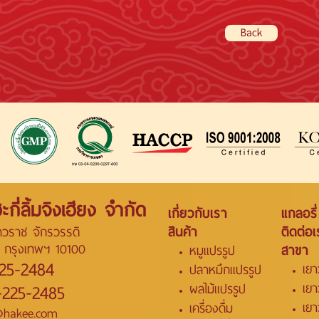
Back
ะกี่ลิ้มจิงเฮียง จำกัด
เกี่ยวกับเรา
แกลอรี่
วราช จักรวรรดิ
สินค้า
ติดต่อเ
์ กรุงเทพฯ 10100
สาขา
หมูแปรรูป
25-2484
เยา
ปลาหมึกแปรรูป
-225-2485
เย
ผลไม้แปรรูป
เย
เครื่องดื่ม
o@hakee.com