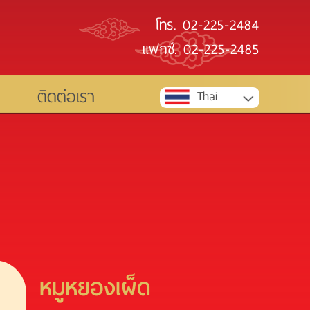
โทร.
02-225-2484
แฟกซ์.
02-225-2485
ติดต่อเรา
Thai
หมูหยองเผ็ด