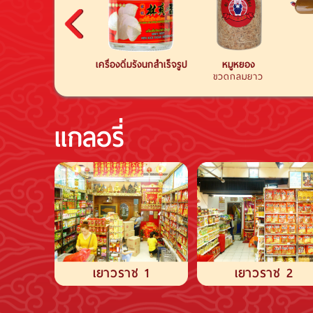
ชากระเจี๊ยบ
เครื่องดิ่มรังนกสำเร็จรูป
หมูหยอง
ขวดกลมยาว
แกลอรี่
เยาวราช 1
เยาวราช 2