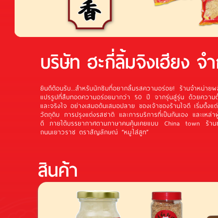
บริษัท ฮะกี่ลิ้มจิงเฮียง จำ
ยินดีต้อนรับ...สำหรับนักชิมที่อยากลิ้มรสความอร่อย! ร้านจำหน่ายผ
แปรรูปที่สืบทอดความอร่อยมากว่า 50 ปี จากรุ่นสู่รุ่น ด้วยความต
และจริงใจ อย่างเสมอต้นเสมอปลาย ของเจ้าของร้านใจดี เริ่มตั้งแ
วัตถุดิบ การปรุงแต่งรสชาติ และการบริการที่เป็นกันเอง และเหล่าผู้
ดี ภายใต้บรรยากาศตามภาษาคนคุ้นเคยแบบ China town ร้า
ถนนเยาวราช ตราสัญลักษณ์ “หมูใส่สูท”
สินค้า